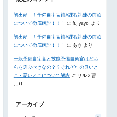
初出頭！！予備自衛官補A課程訓練の前泊
について徹底解説！！！
に
fujiyayoi
より
初出頭！！予備自衛官補A課程訓練の前泊
について徹底解説！！！
に
あき
より
一般予備自衛官と技能予備自衛官はどち
らを選ぶべきなの？？それぞれの良いと
こ・悪いとこについて解説
に
サル２曹
より
アーカイブ