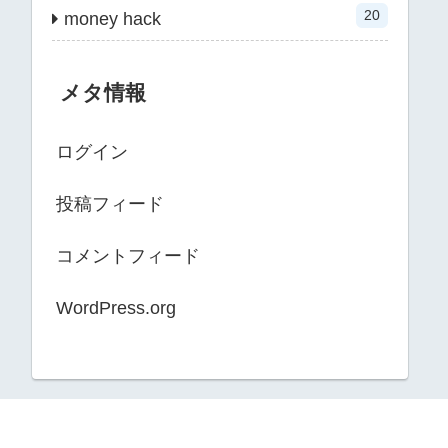
20
money hack
メタ情報
ログイン
投稿フィード
コメントフィード
WordPress.org