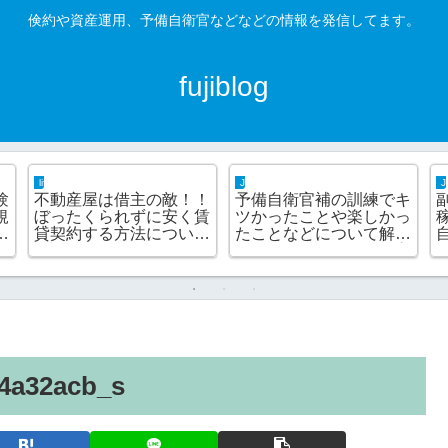
倹約や資産運用、予備自衛官などなどの情報を発信してます。
fujiblog
JSDF hack
JSDF hack
JSDF
予備自衛官が参加できる
一般予備自衛官と技能予
こ
4つの特別訓練について
備自衛官はどちらを選ぶ
夫
現役予備自衛官が解説
べきなの？？それぞれの
を
良いとこ・悪いとこにつ
物
いて解説
ア
4a32acb_s