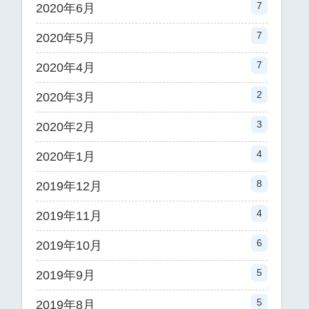
7
2020年6月
7
2020年5月
7
2020年4月
2
2020年3月
3
2020年2月
4
2020年1月
8
2019年12月
4
2019年11月
6
2019年10月
5
2019年9月
5
2019年8月