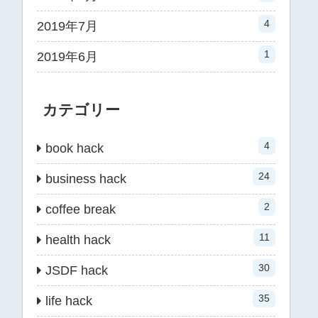
4
2019年7月
1
2019年6月
カテゴリー
4
book hack
24
business hack
2
coffee break
11
health hack
30
JSDF hack
35
life hack