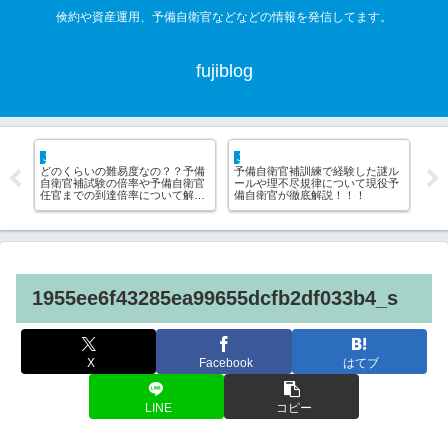
倹約や資産運用、予備自衛官などなどの情報を発信してます。
fujiblog
JSDF hack
life hack
なの？？予備
予備自衛官補訓練で経験した謎ル
不動産屋は借主の敵！！ぼった
や予備自衛官
ールや理不尽規律について現役予
られずに安く賃貸契約する方法
について解
備自衛官が徹底解説！！！
ついて解説
1955ee6f43285ea99655dcfb2df033b4_s
X
Facebook
はてブ
LINE
コピー