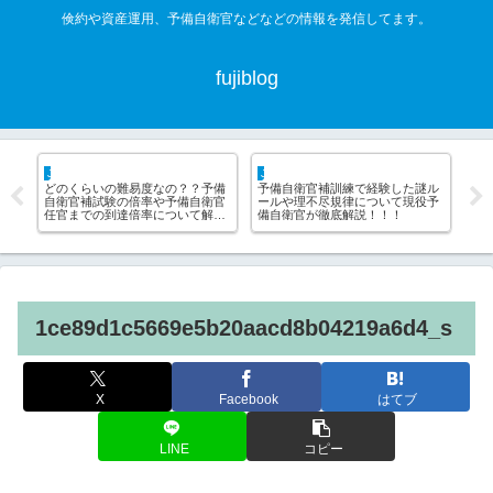
倹約や資産運用、予備自衛官などなどの情報を発信してます。
fujiblog
JSDF hack
life hack
なの？？予備
予備自衛官補訓練で経験した謎ル
不動産屋は借主の敵！！ぼった
や予備自衛官
ールや理不尽規律について現役予
られずに安く賃貸契約する方法
について解
備自衛官が徹底解説！！！
ついて解説
1ce89d1c5669e5b20aacd8b04219a6d4_s
X
Facebook
はてブ
LINE
コピー