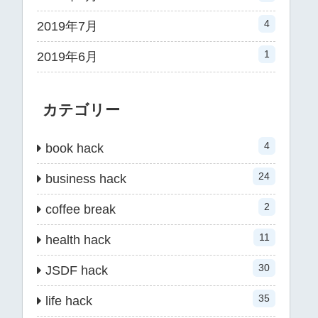
4
2019年7月
1
2019年6月
カテゴリー
4
book hack
24
business hack
2
coffee break
11
health hack
30
JSDF hack
35
life hack