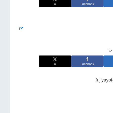
X
Facebook
シ
X
Facebook
fujiy