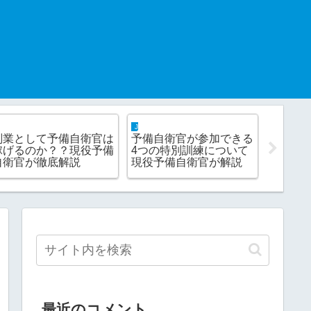
coffee break
life hack
！！予備
家系ラーメン『魂心家』
断言します。同窓会に
の4つの
の魅力について熱く語り
く価値は1ミリもあり
いて解説
ます！！
せん！！
最近のコメント