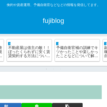
倹約や資産運用、予備自衛官などなどの情報を発信してます。
fujiblog
business hack
JSDF hack
あれば大丈
会社での電話対応は無駄
覚えるのが大変
備自衛官補訓練
だらけ！！取次ぎロスに
自衛官補訓練で
送るための持ち
よる生産性低下の改善こ
役職や号令につ
て解説『マスト
そが働き方改革なので
します！
生活編』
は？？