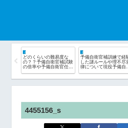
 hack
JSDF hack
JSDF hack
備自衛官が参加できる
一般予備自衛官と技能予
これさえ
つの特別訓練について
備自衛官はどちらを選ぶ
夫！！予
役予備自衛官が解説
べきなの？？それぞれの
を快適に
良いとこ・悪いとこにつ
物につい
いて解説
アイテム
4455156_s