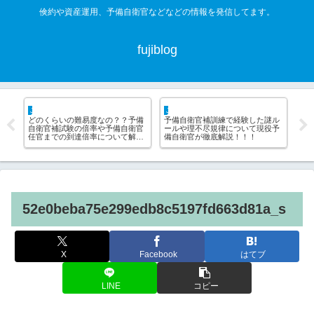
倹約や資産運用、予備自衛官などなどの情報を発信してます。
fujiblog
JSDF hack
life hack
なの？？予備
予備自衛官補訓練で経験した謎ル
不動産屋は借主の敵！！ぼった
や予備自衛官
ールや理不尽規律について現役予
られずに安く賃貸契約する方法
について解
備自衛官が徹底解説！！！
ついて解説
52e0beba75e299edb8c5197fd663d81a_s
X
Facebook
はてブ
LINE
コピー