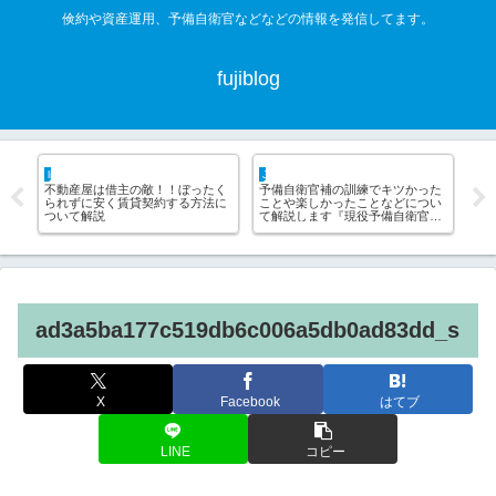
倹約や資産運用、予備自衛官などなどの情報を発信してます。
fujiblog
life hack
JSDF hack
JSD
ル
不動産屋は借主の敵！！ぼったく
予備自衛官補の訓練でキツかった
副
予
られずに安く賃貸契約する方法に
ことや楽しかったことなどについ
か
ついて解説
て解説します『現役予備自衛官の
実体験』
ad3a5ba177c519db6c006a5db0ad83dd_s
X
Facebook
はてブ
LINE
コピー