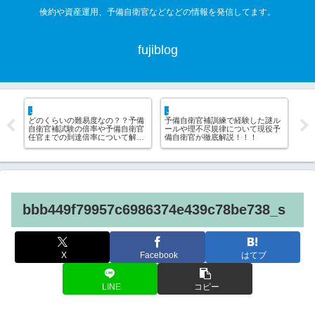
倹約や資産運用、予備自衛官などなどの情報を発信してます。
fujiblog
JSDF hack
life hack
なの？？予備
予備自衛官補訓練で経験した謎ル
不動産屋は借主の敵！！ぼった
や予備自衛官
ールや理不尽規律について現役予
られずに安く賃貸契約する方法
について解
備自衛官が徹底解説！！！
ついて解説
bbb449f79957c6986374e439c78be738_s
X
Facebook
はてブ
LINE
コピー