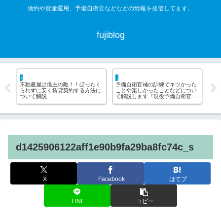
倹約や資産運用、予備自衛官などなどの情報を発信してます。
fujiblog
life hack
JSDF hack
JSD
ル
不動産屋は借主の敵！！ぼったく
予備自衛官補の訓練でキツかった
副
予
られずに安く賃貸契約する方法に
ことや楽しかったことなどについ
か
ついて解説
て解説します『現役予備自衛官の
実体験』
d1425906122aff1e90b9fa29ba8fc74c_s
X
Facebook
はてブ
LINE
コピー