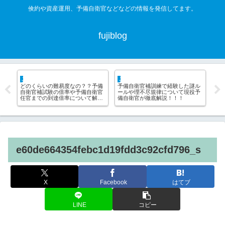
倹約や資産運用、予備自衛官などなどの情報を発信してます。
fujiblog
JSDF hack
life hack
なの？？予備
予備自衛官補訓練で経験した謎ル
不動産屋は借主の敵！！ぼった
や予備自衛官
ールや理不尽規律について現役予
られずに安く賃貸契約する方法
について解
備自衛官が徹底解説！！！
ついて解説
e60de664354febc1d19fdd3c92cfd796_s
X
Facebook
はてブ
LINE
コピー