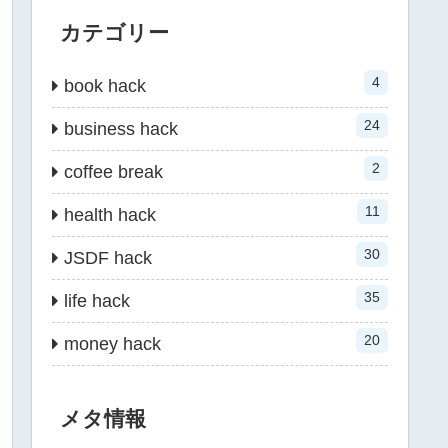
カテゴリー
4
book hack
24
business hack
2
coffee break
11
health hack
30
JSDF hack
35
life hack
20
money hack
メタ情報