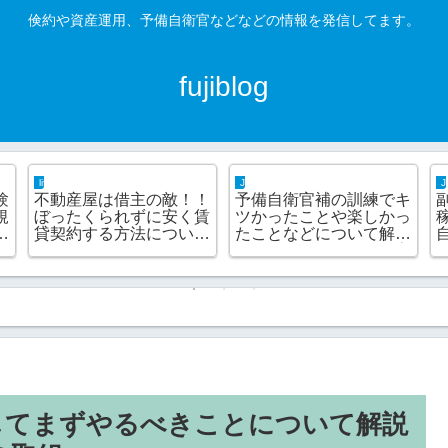
倹約や資産運用、予備自衛官などなどの情報を発信してます。
fujiblog
business hack
JSDF hack
c
会社での電話対応は無駄
覚えるのが大変！！予備
練
だらけ！！取次ぎロスに
自衛官補訓練での4つの
ち
よる生産性低下の改善こ
役職や号令について解説
ト
そが働き方改革なので
します！
は？？
してまずやるべきことについて解説