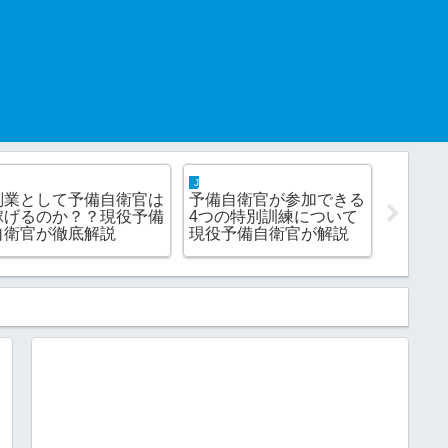
offee break
life hack
JSDF hack
家系ラーメン『魂心家』
断言します。同窓会に行
『職業
の魅力について熱く語り
く価値は1ミリもありま
あるあ
ます！！
せん！！
だから
る20選