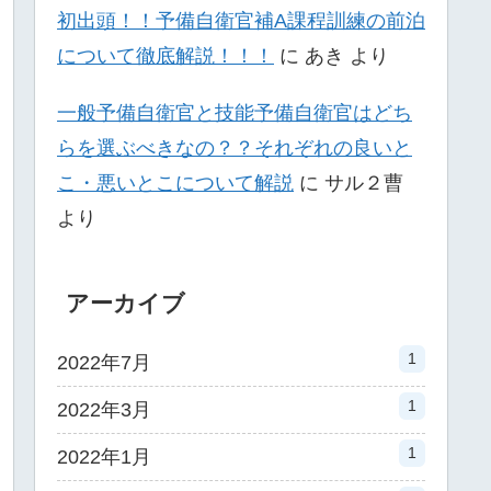
初出頭！！予備自衛官補A課程訓練の前泊
について徹底解説！！！
に
あき
より
一般予備自衛官と技能予備自衛官はどち
らを選ぶべきなの？？それぞれの良いと
こ・悪いとこについて解説
に
サル２曹
より
アーカイブ
1
2022年7月
1
2022年3月
1
2022年1月