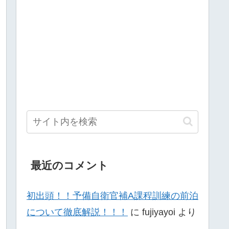
最近のコメント
初出頭！！予備自衛官補A課程訓練の前泊
について徹底解説！！！
に
fujiyayoi
より