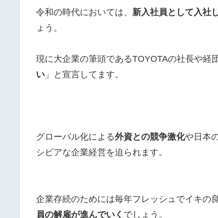
令和の時代においては、
新入社員として入社
ょう。
現に大企業の筆頭であるTOYOTAの社長や経
い
」と宣言してます。
グローバル化による
外資との競争激化
や日本
シビアな企業経営を迫られます。
企業存続のためには毎年フレッシュでイキの
員の解雇が進んでいく
でしょう。