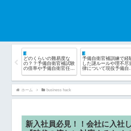
JSDF hack
JSDF hack
加できる
一般予備自衛官と技能予
これさえあれば大丈
について
備自衛官はどちらを選ぶ
夫！！予備自衛官補訓
が解説
べきなの？？それぞれの
を快適に送るための持
良いとこ・悪いとこにつ
物について解説『マス
いて解説
アイテム生活編』
ホーム
business hack
新入社員必見！！会社に入社